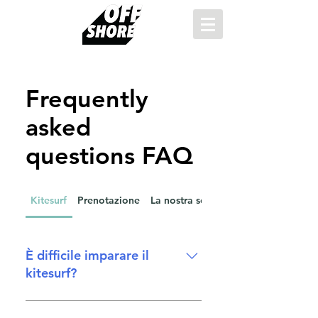
Frequently
asked
questions FAQ
Kitesurf
Prenotazione
La nostra scuola
È difficile imparare il
kitesurf?
Il kitesurf è forse LO sport di guida