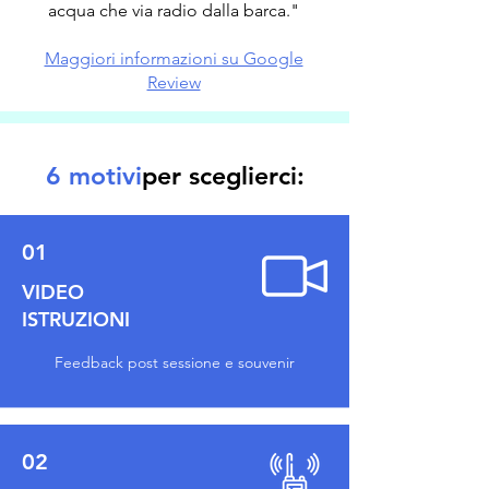
acqua che via radio dalla barca."
Maggiori informazioni su Google
Review
6 motivi
per sceglierci:
01
VIDEO
ISTRUZIONI
Feedback post sessione e souvenir
02