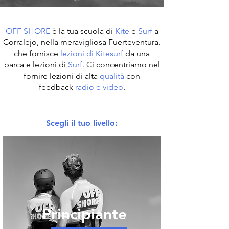
OFF SHORE
è la tua scuola di
Kite
e
Surf
a
Corralejo, nella meravigliosa Fuerteventura,
che fornisce
lezioni di Kitesurf
da una
barca
e lezioni di
Surf
. Ci concentriamo nel
fornire lezioni di alta
qualità
con
feedback
radio e video
.
Scegli il tuo livello:
Principiante