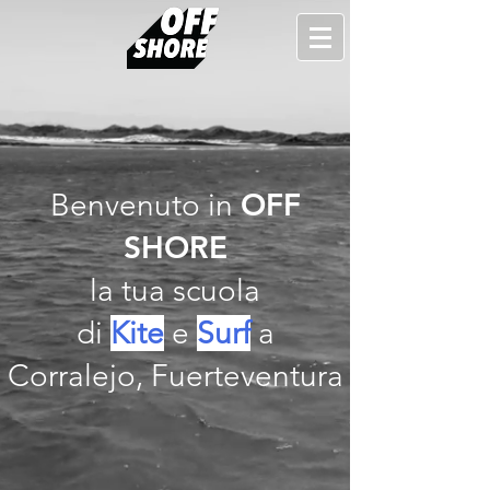
OFF
Benvenuto in
SHORE
la tua scuola
di
Kite
e
Surf
a
Corralejo, Fuerteventura