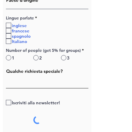
O
Lingue parlate
*
b
inglese
b
l
francese
i
spagnolo
g
Italiano
a
t
Number of people (get 5% for groups)
*
o
r
1
2
3
i
o
Iscriviti alla newsletter!