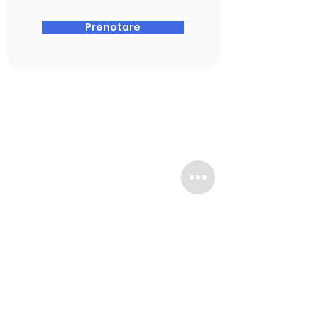
Prenotare
Colle
Contatti
game