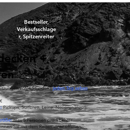
Bestseller,
Verkaufsschlage
r, Spitzenreiter
decken +
fen
itzungen von 4 Stunden |
jeden Tag sehen
€
:
Pickups, Surfbrett, Leine, Neoprenanzug,
röße:
max 5 Personen pro 1 Lehrer
nnen Sie mit dem Reiten einer offenen