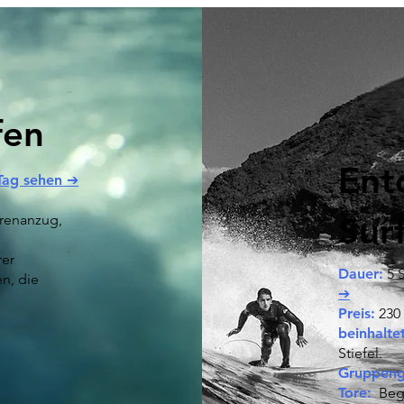
fen
Ent
Tag sehen ➔
Sur
prenanzug,
rer
Dauer:
5 S
n, die
➔
Preis:
230 
beinhaltet
Stiefel.
Gruppeng
Tore:
Begi