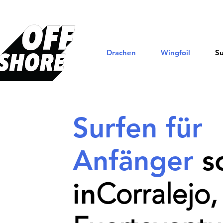
Drachen
Wingfoil
Su
Surfen für
Anfänger
s
Corralejo,
in