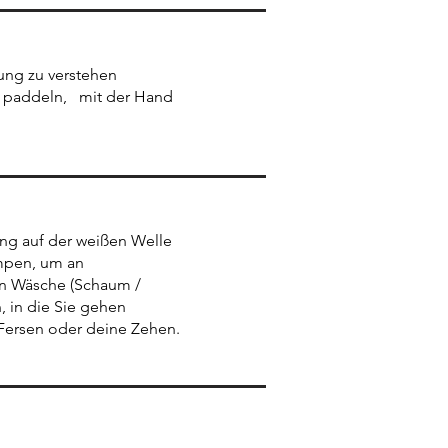
ung zu verstehen
r paddeln, mit der Hand
n
ung auf der weißen Welle
mpen, um an
en Wäsche (Schaum /
, in die Sie gehen
 Fersen oder deine Zehen.