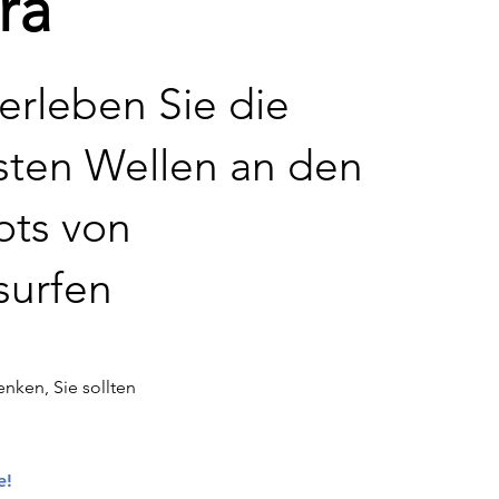
ra
rleben Sie die
rsten Wellen an den
ots von
surfen
enken, Sie sollten
e!