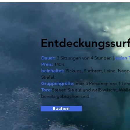
Entdeckungssur
Dauer:
3 Sitzungen von 4 Stunden |
jeden 
Preis:
140 €
beinhaltet:
Pickups, Surfbrett, Leine, Neo
Stiefel.
Gruppengröße:
max 5 Personen pro 1 Leh
Tore:
Stehen Sie auf und weiß wäscht, Welle
bereits gebrochen sind
Buchen