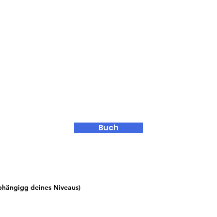
Buch
abhängig
g deines Niveaus)