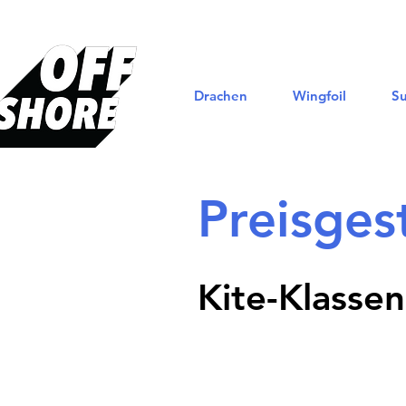
Drachen
Wingfoil
Su
Preisges
Kite-Klassen