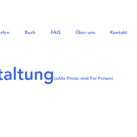
rfen
Buch
FAQ
Über uns
Kontakt
taltung
(a
Alle Preise sind Pe
r Person)