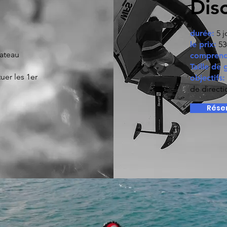
Dis
durée:
5 j
le prix:
53
bateau
comprend
Taille de
uer les 1er
objectifs:
de directi
Réser