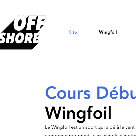
Kite
Wingfoil
Cours Débu
Wingfoil
Le Wingfoil est un sport qui a déjà le ven
comprend pourquoi : c'est simple à mettr