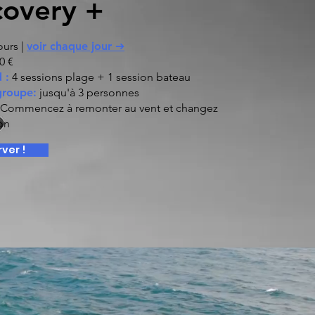
covery +
ours |
voir chaque jour ➔
0 €
 :
4 sessions plage + 1 session bateau
 groupe:
jusqu'à 3 personnes
Commencez à remonter au vent et changez
on
ver !