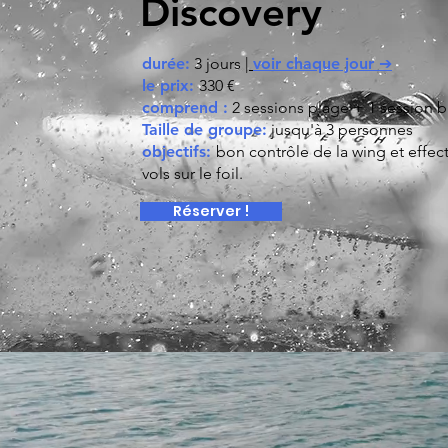
Discovery
durée:
3 jours |
voir chaque jour ➔
le prix:
330 €
comprend :
2 sessions plage + 1 session 
Taille de groupe:
jusqu'à 3 personnes
objectifs:
bon contrôle de la wing et effect
vols sur le foil.
Réserver !