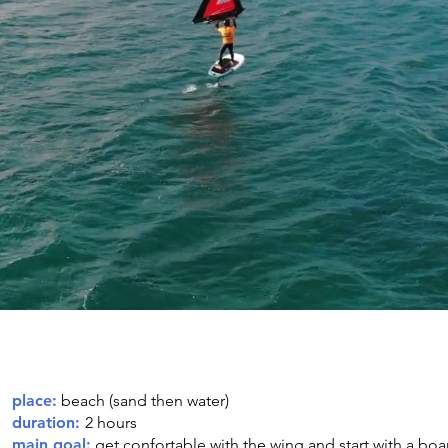
place:
beach (sand then water)
duration:
2 hours
main goal:
get confortable with the wing and start with a boa