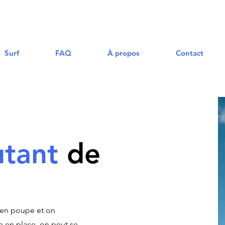
Surf
FAQ
À propos
Contact
tant
de
t en poupe et on
e en place, on peut se