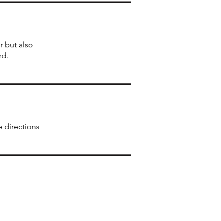
r but also
rd.
e directions