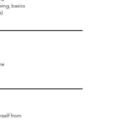
wing, basics
e)
he
rself from