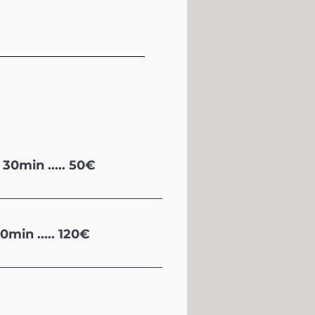
30min ..... 50€
0min ..... 120€