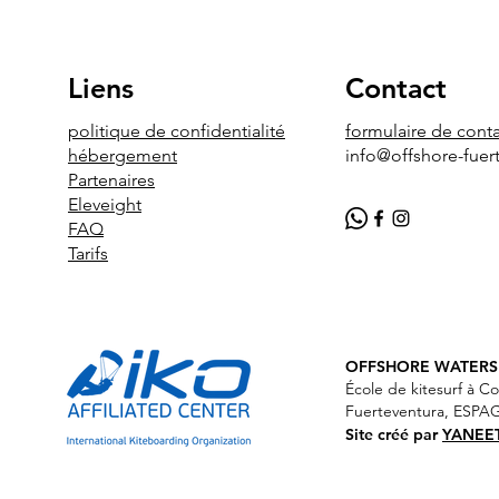
Liens
Contact
politique de confidentialité
formulaire de cont
hébergement
info@offshore-fuer
Partenaires
Eleveight
FAQ
Tarifs
OFF
SHORE WATERSP
École de kitesurf à Co
Fuerteventura, ESP
Site créé par
YANEE