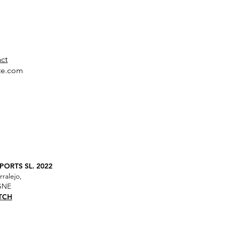
act
te.com
ORTS SL. 2022
rralejo,
AGNE
TCH